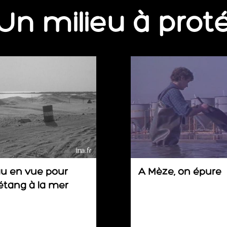
Un milieu à prot
u en vue pour
A Mèze, on épure
l’étang à la mer