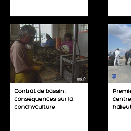
Contrat de bassin :
Premiè
conséquences sur la
centre
conchyculture
halieu