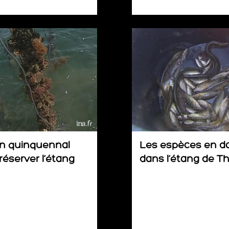
n quinquennal
Les espèces en d
réserver l’étang
dans l’étang de T